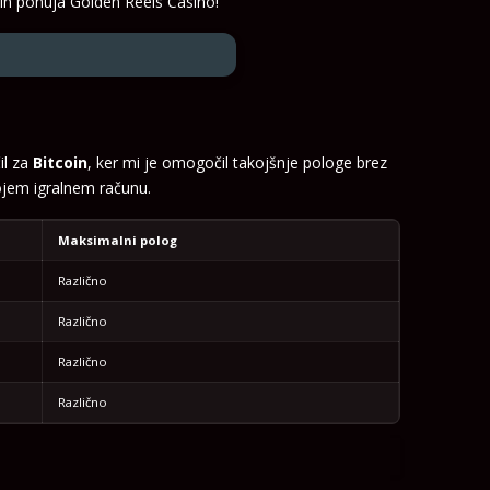
jih ponuja Golden Reels Casino!
il za
Bitcoin
, ker mi je omogočil takojšnje pologe brez
vojem igralnem računu.
Maksimalni polog
Različno
Različno
Različno
Različno