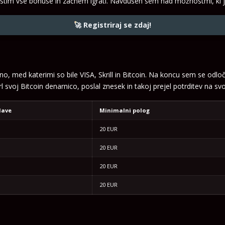
oristim vse bonuse in začnem igrati. Navdušen sem nad možnostmi, ki 
🚀 Registriraj se zdaj!
o, med katerimi so bile VISA, Skrill in Bitcoin. Na koncu sem se odloč
 svoj Bitcoin denarnico, poslal znesek in takoj prejel potrditev na s
lave
Minimalni polog
20 EUR
20 EUR
20 EUR
20 EUR