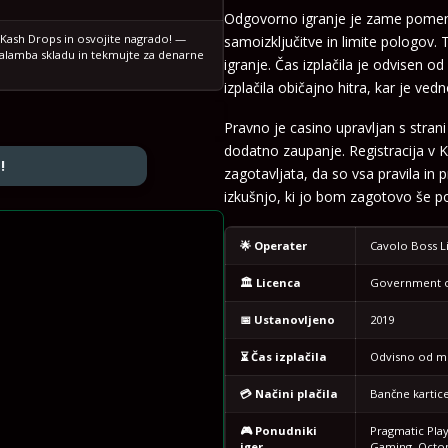
Odgovorno igranje je zame pomem
 Kash Drops in osvojite nagrado! —
samoizključitve in limite pologov.
Kalamba skladu in tekmujte za denarne
igranje. Čas izplačila je odvisen o
izplačila običajno hitra, kar je ve
Pravno je casino upravljan s stran
dodatno zaupanje. Registracija v K
!
zagotavljata, da so vsa pravila in 
izkušnjo, ki jo bom zagotovo še po
🌟 Operater
Cavolo Boss L
🏛️ Licenca
Government o
📅 Ustanovljeno
2019
⏳ Čas izplačila
Odvisno od m
💳 Načini plačila
Bančne kartice
🎮 Ponudniki
Pragmatic Pla
iger
Gaming, Octo