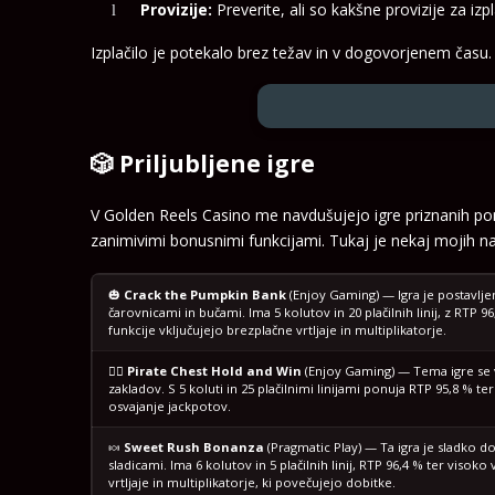
Provizije:
Preverite, ali so kakšne provizije za izpl
Izplačilo je potekalo brez težav in v dogovorjenem času
🎲 Priljubljene igre
V Golden Reels Casino me navdušujejo igre priznanih ponu
zanimivimi bonusnimi funkcijami. Tukaj je nekaj mojih najl
🎃
Crack the Pumpkin Bank
(Enjoy Gaming) — Igra je postavlje
čarovnicami in bučami. Ima 5 kolutov in 20 plačilnih linij, z RTP 
funkcije vključujejo brezplačne vrtljaje in multiplikatorje.
🏴‍☠️
Pirate Chest Hold and Win
(Enjoy Gaming) — Tema igre se vr
zakladov. S 5 koluti in 25 plačilnimi linijami ponuja RTP 95,8 % 
osvajanje jackpotov.
🍬
Sweet Rush Bonanza
(Pragmatic Play) — Ta igra je sladko do
sladicami. Ima 6 kolutov in 5 plačilnih linij, RTP 96,4 % ter visoko
vrtljaje in multiplikatorje, ki povečujejo dobitke.