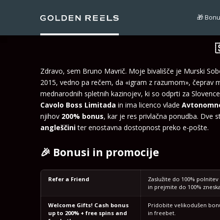
🎁 Bonu
🎁 Bonus za polog
🏦 Dvig
🔥 Top
Greek
🎰 Brezplačni vrtljaji
🆕 Novo
Zdravo, sem Bruno Mavrič. Moje bivališče je Murski Soboti
Finski
2015, vedno pa rečem, da «igram z razumom», čeprav mo
🎟️ Promo kode
⭐ Priljubljeno
mednarodnih spletnih kazinojev, ki so odprti za Slovenc
Cavolo Boss Limitada
in ima licenco vlade
Avtonomne
👑 VIP
💎 Ekskluzivno
njihov
200% bonus
, kar je res privlačna ponudba. Dve st
Hrvaški
angleščini
ter enostavna dostopnost preko e-pošte.
🎯 Program zvestobe
🎥 V živo
🎉 Bonusi in promocije
Japonski
💥 Crash
Refer a Friend
Zaslužite do 100% polnitev 
💫 Megaways
in prejmite do 100% zneska
Knjižna norveščina
Welcome Gifts! Cash bonus
Pridobite velikodušen bonu
💰 Jackpot
up to 200% + free spins and
in freebet.