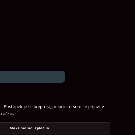
 Postopek je bil preprost; preprosto sem se prijavil v
stroškov.
Maksimalno izplačilo