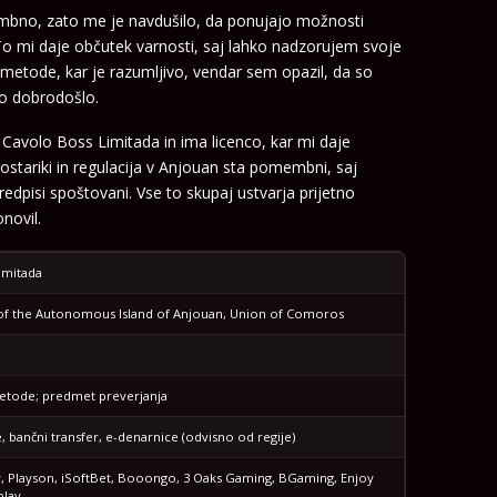
bno, zato me je navdušilo, da ponujajo možnosti
 To mi daje občutek varnosti, saj lahko nadzorujem svoje
d metode, kar je razumljivo, vendar sem opazil, da so
dno dobrodošlo.
i Cavolo Boss Limitada in ima licenco, kar mi daje
ostariki in regulacija v Anjouan sta pomembni, saj
predpisi spoštovani. Vse to skupaj ustvarja prijetno
novil.
imitada
f the Autonomous Island of Anjouan, Union of Comoros
etode; predmet preverjanja
, bančni transfer, e-denarnice (odvisno od regije)
y, Playson, iSoftBet, Booongo, 3 Oaks Gaming, BGaming, Enjoy
play