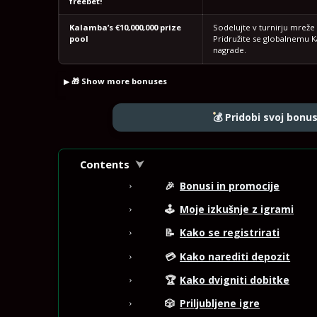
freebet!
Poljski
🧩 Ponudniki
Kalamba’s €10,000,000 prize
Sodelujte v turnirju mreže
pool
Pridružite se globalnemu 
nagrade.
Slovaščina
🎁 Show more bonuses
💰 Pridobi svoj bonus
Angleščina (Avstralija)
Contents
Angleščina (Kanada)
🎉
Bonusi in promocije
🕹️
Moje izkušnje z igrami
📝
Kako se registrirati
Angleščina (Nova Zelandija)
💳
Kako narediti depozit
🏆
Kako dvigniti dobitke
Francoščina (Kanada)
🎲
Priljubljene igre