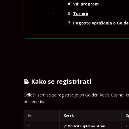
🌟
VIP program
🏅
Turnirji
❓
Pogosta vprašanja o Golde
📝 Kako se registrirati
Odločil sem se za registracijo pri Golden Reels Casino, ker
presenetilo.
№
Korak
O
1
🔗
Obiščite spletno stran
Kl